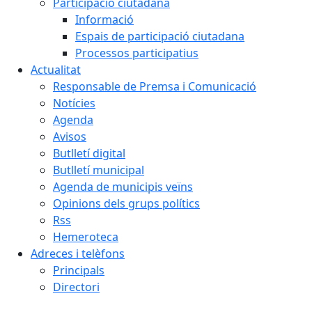
Participació ciutadana
Informació
Espais de participació ciutadana
Processos participatius
Actualitat
Responsable de Premsa i Comunicació
Notícies
Agenda
Avisos
Butlletí digital
Butlletí municipal
Agenda de municipis veïns
Opinions dels grups polítics
Rss
Hemeroteca
Adreces i telèfons
Principals
Directori