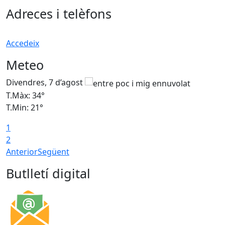
Adreces i telèfons
Accedeix
Meteo
Divendres, 7 d’agost
D
T.Màx: 34°
T
T.Min: 21°
T
1
T
2
Anterior
Següent
Butlletí digital