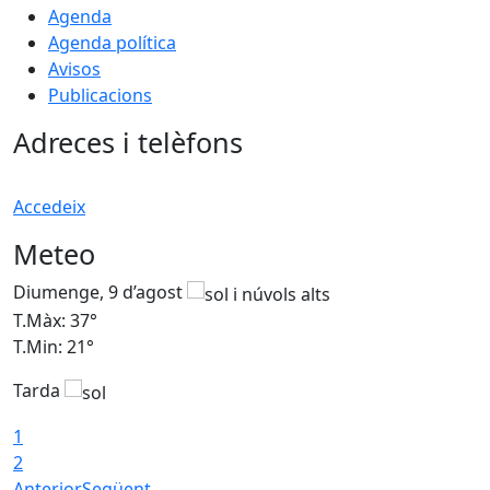
Agenda
Agenda política
Avisos
Publicacions
Adreces i telèfons
Accedeix
Meteo
Diumenge, 9 d’agost
D
T.Màx: 37°
T
T.Min: 21°
T
Tarda
T
1
2
Anterior
Següent