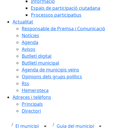
Informació
Espais de participació ciutadana
Processos participatius
Actualitat
Responsable de Premsa i Comunicació
Notícies
Agenda
Avisos
Butlletí digital
Butlletí municipal
Agenda de municipis veïns
Opinions dels grups polítics
Rss
Hemeroteca
Adreces i telèfons
Principals
Directori
El municipi
Guia del municipi