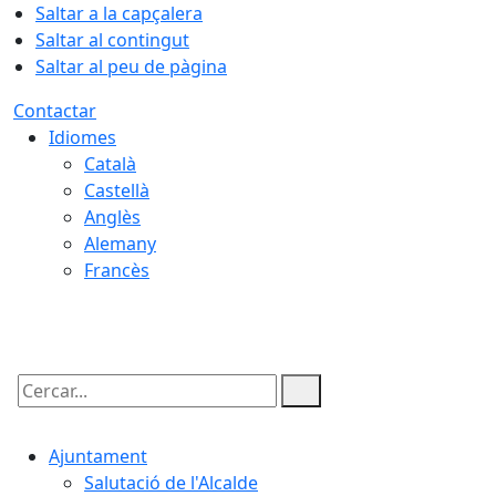
Saltar a la capçalera
Saltar al contingut
Saltar al peu de pàgina
Contactar
Idiomes
Català
Castellà
Anglès
Alemany
Francès
09.08.2026 | 08:04
Cercar:
Ajuntament
Salutació de l'Alcalde