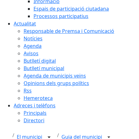
Informació
Espais de participació ciutadana
Processos participatius
Actualitat
Responsable de Premsa i Comunicació
Notícies
Agenda
Avisos
Butlletí digital
Butlletí municipal
Agenda de municipis veïns
Opinions dels grups polítics
Rss
Hemeroteca
Adreces i telèfons
Principals
Directori
El municipi
Guia del municipi