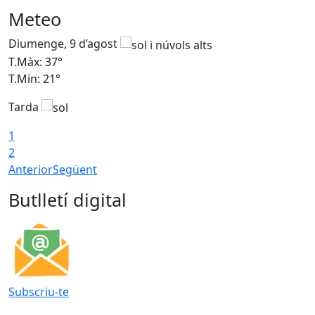
Meteo
Diumenge, 9 d’agost
D
T.Màx: 37°
T
T.Min: 21°
T
Tarda
T
1
2
Anterior
Següent
Butlletí digital
Subscriu-te