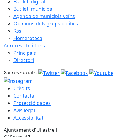
Butlletí digital
Butlletí municipal
Agenda de municipis veïns
Opinions dels grups polítics
Rss
Hemeroteca
Adreces i telèfons
Principals
Directori
Xarxes socials:
Crèdits
Contactar
Protecció dades
Avís legal
Accessibilitat
Ajuntament d'Ullastrell