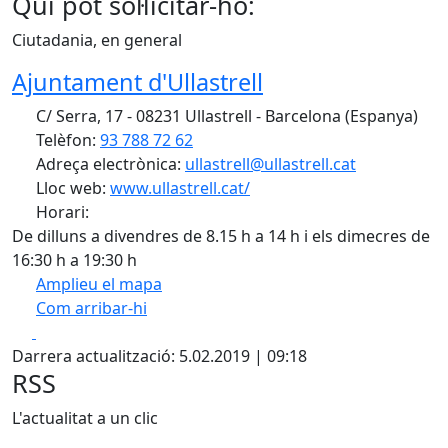
Qui pot sol·licitar-ho:
Ciutadania, en general
Ajuntament d'Ullastrell
C/ Serra, 17 - 08231 Ullastrell - Barcelona (Espanya)
Telèfon:
93 788 72 62
Adreça electrònica:
ullastrell@ullastrell.cat
Lloc web:
www.ullastrell.cat/
Horari:
De dilluns a divendres de 8.15 h a 14 h i els dimecres de
16:30 h a 19:30 h
Amplieu el mapa
Com arribar-hi
Leaflet
| ©
OpenStreetMap
contributors
Facebook
X
+
Darrera actualització: 5.02.2019 | 09:18
−
RSS
L'actualitat a un clic