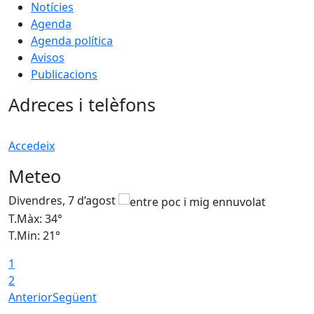
Notícies
Agenda
Agenda política
Avisos
Publicacions
Adreces i telèfons
Accedeix
Meteo
Divendres, 7 d’agost
D
T.Màx: 34°
T
T.Min: 21°
T
1
T
2
Anterior
Següent