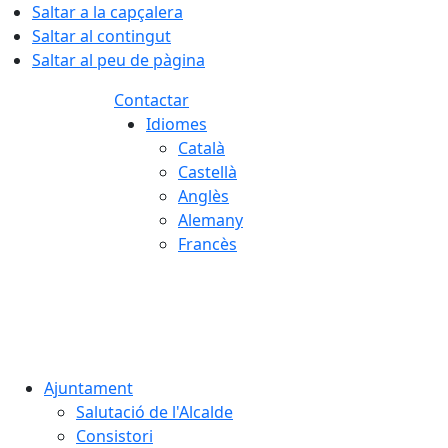
Saltar a la capçalera
Saltar al contingut
Saltar al peu de pàgina
Contactar
Idiomes
Català
Castellà
Anglès
Alemany
Francès
08.08.2026 | 12:45
Ajuntament
Salutació de l'Alcalde
Consistori