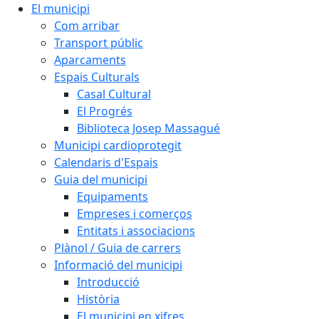
El municipi
Com arribar
Transport públic
Aparcaments
Espais Culturals
Casal Cultural
El Progrés
Biblioteca Josep Massagué
Municipi cardioprotegit
Calendaris d'Espais
Guia del municipi
Equipaments
Empreses i comerços
Entitats i associacions
Plànol / Guia de carrers
Informació del municipi
Introducció
Història
El municipi en xifres