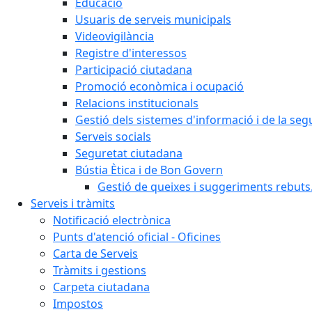
Educació
Usuaris de serveis municipals
Videovigilància
Registre d'interessos
Participació ciutadana
Promoció econòmica i ocupació
Relacions institucionals
Gestió dels sistemes d'informació i de la seg
Serveis socials
Seguretat ciutadana
Bústia Ètica i de Bon Govern
Gestió de queixes i suggeriments rebuts
Serveis i tràmits
Notificació electrònica
Punts d'atenció oficial - Oficines
Carta de Serveis
Tràmits i gestions
Carpeta ciutadana
Impostos