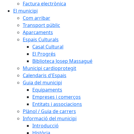
Factura electrònica
El municipi
Com arribar
Transport públic
Aparcaments
Espais Culturals
Casal Cultural
El Progrés
Biblioteca Josep Massagué
Municipi cardioprotegit
Calendaris d'Espais
Guia del municipi
Equipaments
Empreses i comerços
Entitats i associacions
Plànol / Guia de carrers
Informació del municipi
Introducció
Història