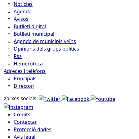
Notícies
Agenda
Avisos
Butlletí digital
Butlletí municipal
Agenda de municipis veïns
Opinions dels grups polítics
Rss
Hemeroteca
Adreces i telèfons
Principals
Directori
Xarxes socials:
Crèdits
Contactar
Protecció dades
Avís legal