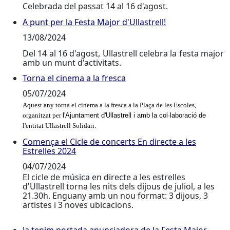
Celebrada del passat 14 al 16 d'agost.
A punt per la Festa Major d'Ullastrell!
A punt per la Festa Major d'Ullastrell!
13/08/2024
Del 14 al 16 d'agost, Ullastrell celebra la festa major
amb un munt d'activitats.
Torna el cinema a la fresca
Torna el cinema a la fresca
05/07/2024
Aquest any torna el cinema a la fresca a la Plaça de les Escoles,
organitzat per
l'Ajuntament d'Ullastrell i amb la col·laboració de
l'entitat Ullastrell Solidari.
Comença el Cicle de concerts En directe a les
Comença el Cicle de concerts En directe a les Estrelle
Estrelles 2024
04/07/2024
El cicle de música en directe a les estrelles
d'Ullastrell torna les nits dels dijous de juliol, a les
21.30h. Enguany amb un nou format: 3 dijous, 3
artistes i 3 noves ubicacions.
Ja tenim portada anunciadora de la Festa Major