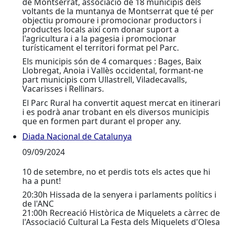
de Montserrat, associació de 18 municipis dels
voltants de la muntanya de Montserrat que té per
objectiu promoure i promocionar productors i
productes locals així com donar suport a
l'agricultura i a la pagesia i promocionar
turísticament el territori format pel Parc.
Els municipis són de 4 comarques : Bages, Baix
Llobregat, Anoia i Vallès occidental, formant-ne
part municipis com Ullastrell, Viladecavalls,
Vacarisses i Rellinars.
El Parc Rural ha convertit aquest mercat en itinerari
i es podrà anar trobant en els diversos municipis
que en formen part durant el proper any.
Diada Nacional de Catalunya
Diada Nacional de Catalunya
09/09/2024
10 de setembre, no et perdis tots els actes que hi
ha a punt!
20:30h Hissada de la senyera i parlaments polítics i
de l'ANC
21:00h Recreació Històrica de Miquelets a càrrec de
l'Associació Cultural La Festa dels Miquelets d'Olesa