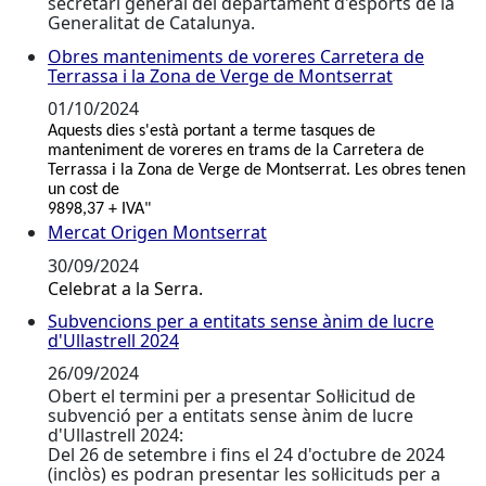
secretari general del departament d'esports de la
Generalitat de Catalunya.
Obres manteniments de voreres Carretera de
Obres manteniments de voreres Carretera de Terrass
Terrassa i la Zona de Verge de Montserrat
01/10/2024
Aquests dies s'està portant a terme tasques de
manteniment de voreres en trams de la Carretera de
Terrassa i la Zona de Verge de Montserrat. Les obres tenen
un cost de
9898,37 + IVA"
Mercat Origen Montserrat
Mercat Origen Montserrat
30/09/2024
Celebrat a la Serra.
Subvencions per a entitats sense ànim de lucre
Subvencions per a entitats sense ànim de lucre d'Ulla
d'Ullastrell 2024
26/09/2024
Obert el termini per a presentar Sol·licitud de
subvenció per a entitats sense ànim de lucre
d'Ullastrell 2024:
Del 26 de setembre i fins el 24 d'octubre de 2024
(inclòs) es podran presentar les sol·licituds per a