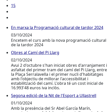
15
En marxa la Programació cultural de tardor 2024
En marxa la Programació cultural de tardor 2024
03/10/2024
Encetem el curs amb la nova programació cultural
de la tardor 2024
Obres al Camí del Pi Llarg
Obres al Camí del Pi Llarg
02/10/2024
Avui 2 d'octubre s'han iniciat obres d'arranjament i
asfaltat del primer tram del camí del Pi Llarg, entre
la Plaça Serralavella i el primer nucli d'habitatges
amb l'objectiu de millorar l'accessibilitat i
estabilització del camí. L'obra té un cost inicial de
16.993'48 euros iva inclòs.
Segona edició de la Nit de l'Esport a Ullastrell
Segona edició de la Nit de l'Esport a Ullastrell
01/10/2024
Amb la presència del Sr Abel García Marín,