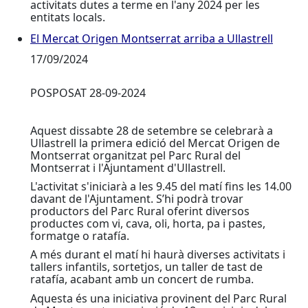
activitats dutes a terme en l'any 2024 per les
entitats locals.
El Mercat Origen Montserrat arriba a Ullastrell
El Mercat Origen Montserrat arriba a Ullastrell
17/09/2024
POSPOSAT 28-09-2024
Aquest dissabte 28 de setembre se celebrarà a
Ullastrell la primera edició del Mercat Origen de
Montserrat organitzat pel Parc Rural del
Montserrat i l'Ajuntament d'Ullastrell.
L'activitat s'iniciarà a les 9.45 del matí fins les 14.00
davant de l'Ajuntament. S’hi podrà trovar
productors del Parc Rural oferint diversos
productes com vi, cava, oli, horta, pa i pastes,
formatge o ratafía.
A més durant el matí hi haurà diverses activitats i
tallers infantils, sortetjos, un taller de tast de
ratafía, acabant amb un concert de rumba.
Aquesta és una iniciativa provinent del Parc Rural