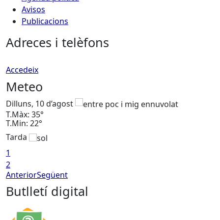
Avisos
Publicacions
Adreces i telèfons
Accedeix
Meteo
Dilluns, 10 d’agost
D
T.Màx: 35°
T
T.Min: 22°
T
Tarda
T
1
2
Anterior
Següent
Butlletí digital