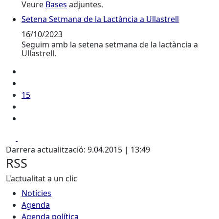
Veure
Bases
adjuntes.
Setena Setmana de la Lactància a Ullastrell
Setena Setmana de la Lactància a Ullastrell
16/10/2023
Seguim amb la setena setmana de la lactància a
Ullastrell.
15
Facebook
X
Darrera actualització: 9.04.2015 | 13:49
RSS
L'actualitat a un clic
Notícies
Agenda
Agenda política