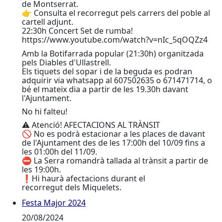
de Montserrat.
👉 Consulta el recorregut pels carrers del poble al
cartell adjunt.
22:30h Concert Set de rumba!
https://www.youtube.com/watch?v=nIc_5qOQZz4
Amb la Botifarrada popular (21:30h) organitzada
pels Diables d'Ullastrell.
Els tiquets del sopar i de la beguda es podran
adquirir via whatsapp al 607502635 o 671471714, o
bé el mateix dia a partir de les 19.30h davant
l'Ajuntament.
No hi falteu!
⚠ Atenció! AFECTACIONS AL TRÀNSIT
🚫 No es podrà estacionar a les places de davant
de l'Ajuntament des de les 17:00h del 10/09 fins a
les 01:00h del 11/09.
⛔ La Serra romandrà tallada al trànsit a partir de
les 19:00h.
❗Hi haurà afectacions durant el
recorregut dels Miquelets.
Festa Major 2024
Festa Major 2024
20/08/2024