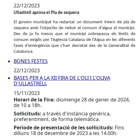
22/12/2023
Ullastrell aprova el Pla de sequera
El govern municipal ha redactat un document intern de pla de
sequera amb l'objectiu de reduir el consum d'aigua al municipi.
Des de ja fa mesos que el municipi sobrepassa els límits de
consum exigits per l'Agència Catalana de l'Aigua en les diferents
fases d'emergència que s'han decretat des de la Generalitat de
Catalunya.
BONES FESTES
BONES FESTES
22/12/2023
BASES PER A LA XII FIRA DE L'OLI I L'OLIVA
BASES PER A LA XII FIRA DE L'OLI I L'OLIVA D'ULLASTR
D'ULLASTRELL
15/11/2023
Horari de la Fira:
diumenge 28 de gener de 2024,
de 10 a 18h.
Sol·licituds:
a través d'instància genèrica,
preferentment, de forma telemàtica.
Període de presentació de les sol·licituds:
Fins
dilluns 18 de desembre de 2023 a les 14.00h.