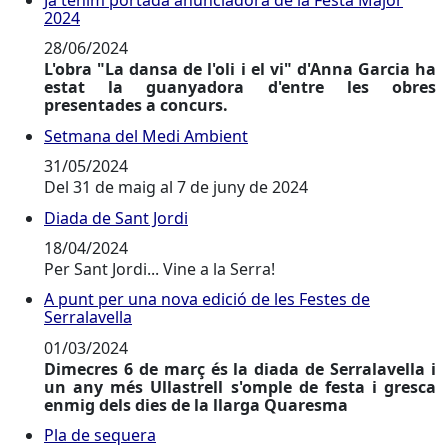
Ja tenim portada anunciadora de la Festa Major 2024
2024
28/06/2024
L'obra "La dansa de l'oli i el vi" d'Anna Garcia ha
estat la guanyadora d'entre les obres
presentades a concurs.
Setmana del Medi Ambient
Setmana del Medi Ambient
31/05/2024
Del 31 de maig al 7 de juny de 2024
Diada de Sant Jordi
Diada de Sant Jordi
18/04/2024
Per Sant Jordi... Vine a la Serra!
A punt per una nova edició de les Festes de
A punt per una nova edició de les Festes de Serralavel
Serralavella
01/03/2024
Dimecres 6 de març és la diada de Serralavella i
un any més Ullastrell s'omple de festa i gresca
enmig dels dies de la llarga Quaresma
Pla de sequera
Pla de sequera