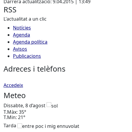
Darrera actualització: 9.04.2015 | 13:49
RSS
L'actualitat a un clic
Notícies
Agenda
Agenda política
Avisos
Publicacions
Adreces i telèfons
Accedeix
Meteo
Dissabte, 8 d’agost
D
T.Màx: 35°
T
T.Min: 21°
T
Tarda