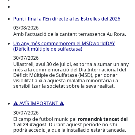
Punt i final a l'En directe a les Estrelles del 2026
Punt i final a l'En directe a les Estrelles del 2026
03/08/2026
Amb l'actuació de la cantant terrassenca Au Rora.
Un any més commemorem el MSDworldDAY
Un any més commemorem el MSDworldDAY (Dèficit múl
(Dèficit múltiple de sulfactasa)
30/07/2026
Ullastrell, avui 30 de juliol, es torna a sumar un any
més a la commemoració del Dia Internacional del
Dèficit Múltiple de Sulfatasa (MSD), per donar
visibilitat així a aquesta malaltia minoritària i a
sensibilitzar la societat sobre la seva realitat.
⚠️ AVÍS IMPORTANT ⚠️
⚠️ AVÍS IMPORTANT ⚠️
30/07/2026
El camp de futbol municipal
romandrà tancat del
1 al 23 d’agos
t. Durant aquest període no s’hi
podrà accedir, ja que la instal·lació estarà tancada.