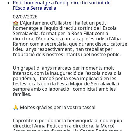
Petit homenatge a l'equip directiu sortint de
Petit homenatge a l'equip directiu sortint de l'Escola 
l'Escola Serralavella
02/07/2026
🏫 L'Ajuntament d'Ullastrell ha fet un petit
homenatge a l'equip directiu sortint de l'Escola
Serralavella, format per la Rosa Fillat com a
directora, l'Anna Sans com a cap d'estudis i l'Alba
Ramon com a secretària, que durant disset, catorze
i deu anys respectivament , han treballat per
l'educació dels nostres infants i pel nostre poble.
Un grapat d' anys marcats per moments molt
intensos, com la inauguració de l'escola nova o la
pandèmia, i també per la seva implicació en les
festes locals com la Festa Major de Serralavella i
sempre amb col·laboració i complicitat amb les
famílies.
🙏 Moltes gràcies per la vostra tasca!
I aprofitem per donar la benvinguda al nou equip
directiu: l'Anna Petit com a directora, la Mercè