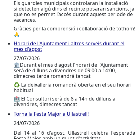
Els guardies municipals controlaran la instal·lació i
si detecten algú dins el recinte posaran sancions, ja
que no es permet l’accés durant aquest periode de
vacances.
Gràcies per la comprensió i col·laboració de tothom!
🙏
Horari de l'Ajuntament i altres serveis durant el
Horari de l'Ajuntament i altres serveis durant el mes 
mes d'agost
27/07/2026
🏛️Durant el mes d'agost l'horari de l'Ajuntament
serà de dilluns a divendres de 09:00 a 14:00,
dimecres tarda romandrà tancat
♻️ La deixalleria romandrà oberta en el seu horari
habitual
🏥 El Consultori serà de 8 a 14h de dilluns a
divendres, dimecres tancat
Torna la Festa Major a Ullastrell!
Torna la Festa Major a Ullastrell!
24/07/2026
Del 14 al 16 d'agost, Ullastrell celebra l'esperada
Festa Major amb un munt d'activitats.