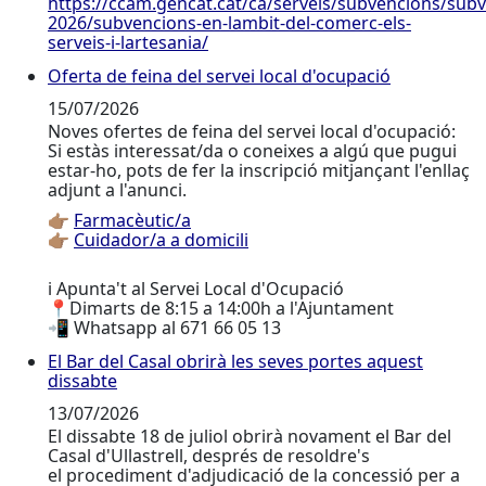
https://ccam.gencat.cat/ca/serveis/subvencions/sub
2026/subvencions-en-lambit-del-comerc-els-
serveis-i-lartesania/
Oferta de feina del servei local d'ocupació
Oferta de feina del servei local d'ocupació
15/07/2026
Noves ofertes de feina del servei local d'ocupació:
Si estàs interessat/da o coneixes a algú que pugui
estar-ho, pots de fer la inscripció mitjançant l'enllaç
adjunt a l'anunci.
👉🏽
Farmacèutic/a
👉🏽
Cuidador/a a domicili
ℹ️ Apunta't al Servei Local d'Ocupació
📍Dimarts de 8:15 a 14:00h a l'Ajuntament
📲 Whatsapp al 671 66 05 13
El Bar del Casal obrirà les seves portes aquest
El Bar del Casal obrirà les seves portes aquest dissab
dissabte
13/07/2026
El dissabte 18 de juliol obrirà novament el Bar del
Casal d'Ullastrell, després de resoldre's
el procediment d'adjudicació de la concessió per a