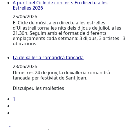
A punt pel Cicle de concerts En directe a les
A punt pel Cicle de concerts En directe a les Estrelles
Estrelles 2026
25/06/2026
El Cicle de música en directe a les estrelles
d'Ullastrell torna les nits dels dijous de juliol, a les
21.30h. Seguim amb el format de diferents
emplaçaments cada setmana: 3 dijous, 3 artistes i 3
ubicacions.
La deixalleria romandrà tancada
La deixalleria romandrà tancada
23/06/2026
Dimecres 24 de juny, la deixalleria romandrà
tancada per festiviat de Sant Joan.
Disculpeu les molèsties
1
Facebook
X