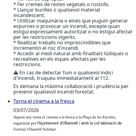
* Fer cremes de restes vegetals o rostolls.
* Llançar burilles o qualsevol material
incandescent.
* Utilitzar maquinària o eines que puguin generar
espurnes o provocar un incendi, excepte quan
estigui expressament autoritzat o no estigui afectat
per les restriccions vigents.
* Realitzar treballs no imprescindibles que
incrementin el risc d'incendi.
* Accedir al medi natural amb finalitats lúdiques o
recreatives en els espais afectats per les
restriccions.
⚠️ En cas de detectar fum o qualsevol indici
d'incendi, truqueu immediatament al 112.
Es demana la màxima col·laboració i prudència per
prevenir qualsevol incendi forestal.
Torna el cinema a la fresca
Torna el cinema a la fresca
03/07/2026
Aquest any torna el cinema a la fresca a la Plaça de les Escoles,
organitzat per
l'Ajuntament d'Ullastrell i amb la col·laboració de
l'entitat Ullastrell Solidari.