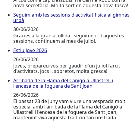
Arcos com a cap d'estudis, i la Carme Rodó com a
nova secretària. Molta sort en aquesta nova tasca!
Seguim amb les sessions d'activitat física al gimnàs
Seguim amb les sessions d'activitat física al gimnàs u
urbà
30/06/2026
Gràcies a la gran acollida i seguiment d'aquestes
sessions, continuem al mes de juliol.
Estiu Jove 2026
Estiu Jove 2026
26/06/2026
Joves, prepareu-vos per gaudir d'un juliol farcit
d'activitats, jocs i, sobretot, molta gresca!
Arribada de la Flama del Canigó a Ullastrell i
Arribada de la Flama del Canigó a Ullastrell i l'encesa
l'encesa de la foguera de Sant Joan
26/06/2026
El passat 23 de juny vam viure una vesprada molt
especial amb l'arribada de la Flama del Canigó a
Ullastrell i l'encesa de la foguera de Sant Joan,
mantenint viva aquesta tradició tan nostrada