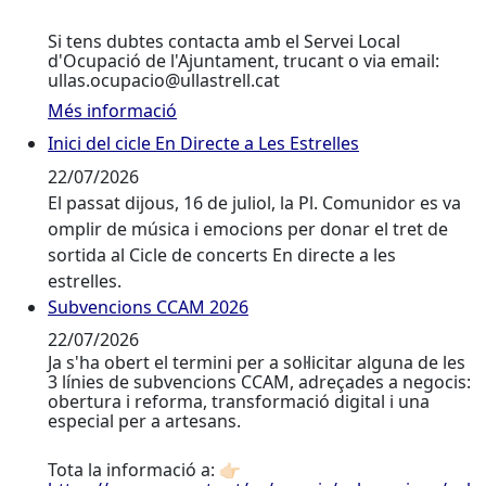
Si tens dubtes contacta amb el Servei Local
d'Ocupació de l'Ajuntament, trucant o via email:
ullas.ocupacio@ullastrell.cat
Més informació
Inici del cicle En Directe a Les Estrelles
Inici del cicle En Directe a Les Estrelles
22/07/2026
El passat dijous, 16 de juliol, la Pl. Comunidor es va
omplir de música i emocions per donar el tret de
sortida al Cicle de concerts En directe a les
estrelles.
Subvencions CCAM 2026
Subvencions CCAM 2026
22/07/2026
Ja s'ha obert el termini per a sol·licitar alguna de les
3 línies de subvencions CCAM, adreçades a negocis:
obertura i reforma, transformació digital i una
especial per a artesans.
Tota la informació a: 👉🏻