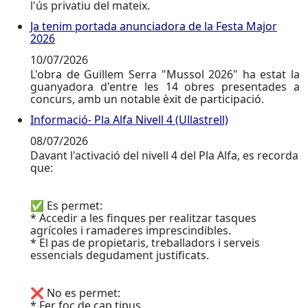
l'ús privatiu del mateix.
Ja tenim portada anunciadora de la Festa Major
Ja tenim portada anunciadora de la Festa Major 2026
2026
10/07/2026
L'obra de Guillem Serra "Mussol 2026" ha estat la
guanyadora d'entre les 14 obres presentades a
concurs, amb un notable èxit de participació.
Informació- Pla Alfa Nivell 4 (Ullastrell)
Informació- Pla Alfa Nivell 4 (Ullastrell)
08/07/2026
Davant l'activació del nivell 4 del Pla Alfa, es recorda
que:
✅ Es permet:
* Accedir a les finques per realitzar tasques
agrícoles i ramaderes imprescindibles.
* El pas de propietaris, treballadors i serveis
essencials degudament justificats.
❌ No es permet:
* Fer foc de cap tipus.