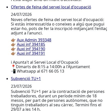
Ofertes de feina del servei local d'ocupació
Ofertes de feina del servei local d'ocupació
24/07/2026
Noves ofertes de feina del servei local d'ocupació:
Si estàs interessat/da o coneixes a algú que pugui
estar-ho, pots de fer la inscripció mitjançant l'enllaç
adjunt a l'anunci.
👉🏽
Aux Admin 393348
👉🏽
Auxi inf 394185
👉🏽
Auxi inf 394190
👉🏽
Auxi inf 394191
ℹ️ Apunta't al Servei Local d'Ocupació
📍Dimarts de 8:15 a 14:00h a l'Ajuntament
📲 Whatsapp al 671 66 05 13
Subvenció TU+1
Subvenció TU+1
23/07/2026
Subvenció TU+1 per a la contractació de persones
treballadores, durant un període mínim de 18
mesos, per part de persones autònomes, que no
tinguin treballadors al seu càrrec. Termini fins el
29/07 a les 14 h.