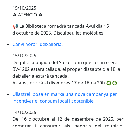
15/10/2025
⚠️ ATENCIÓ ⚠️
📢 La Biblioteca romadrà tancada Avui dia 15
d'octubre de 2025. Disculpeu les molèsties
Canvi horari deixalleria‼️
Canvi horari deixalleria‼️
15/10/2025
Degut a la pujada del Suro i com que la carretera
BV-1202 estarà tallada, el proper dissabte dia 18 la
deixalleria estarà tancada.
A canvi, obrirà el divendres 17 de 16h a 20h.♻️♻️
Ullastrell posa en marxa una nova campanya per incen
Ullastrell posa en marxa una nova campanya per
incentivar el consum local i sostenible
14/10/2025
Del 16 d'octubre al 12 de desembre de 2025, per
comprar i consumir als negocis del municipi