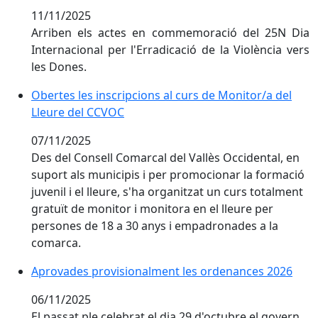
11/11/2025
Arriben els actes en commemoració del 25N Dia
Internacional per l'Erradicació de la Violència vers
les Dones.
Obertes les inscripcions al curs de Monitor/a del Lle
Obertes les inscripcions al curs de Monitor/a del
Lleure del CCVOC
07/11/2025
Des del Consell Comarcal del Vallès Occidental, en
suport als municipis i per promocionar la formació
juvenil i el lleure, s'ha organitzat un curs totalment
gratuït de monitor i monitora en el lleure per
persones de 18 a 30 anys i empadronades a la
comarca.
Aprovades provisionalment les ordenances 2026
Aprovades provisionalment les ordenances 2026
06/11/2025
El passat ple celebrat el dia 29 d'octubre el govern