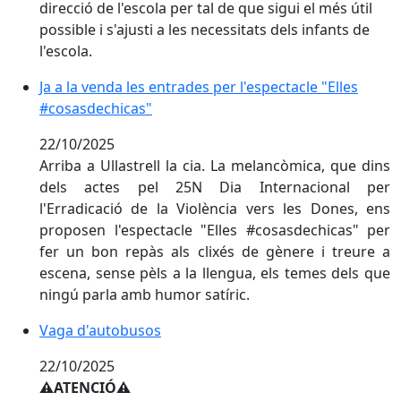
direcció de l'escola per tal de que sigui el més útil
possible i s'ajusti a les necessitats dels infants de
l'escola.
Ja a la venda les entrades per l'espectacle "Elles #cos
Ja a la venda les entrades per l'espectacle "Elles
#cosasdechicas"
22/10/2025
Arriba a Ullastrell la cia. La melancòmica, que dins
dels actes pel 25N Dia Internacional per
l'Erradicació de la Violència vers les Dones, ens
proposen l'espectacle "Elles #cosasdechicas" per
fer un bon repàs als clixés de gènere i treure a
escena, sense pèls a la llengua, els temes dels que
ningú parla amb humor satíric.
Vaga d'autobusos
Vaga d'autobusos
22/10/2025
⚠️ATENCIÓ⚠️