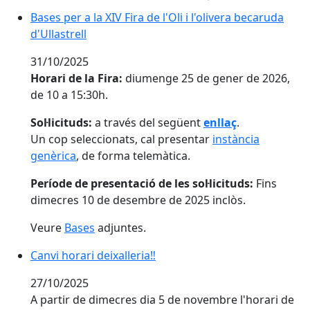
Bases per a la XIV Fira de l'Oli i l'olivera becaruda d'Ull
Bases per a la XIV Fira de l'Oli i l'olivera becaruda
d'Ullastrell
31/10/2025
Horari de la Fira:
diumenge 25 de gener de 2026,
de 10 a 15:30h.
Sol·licituds:
a través del següent
enllaç
.
Un cop seleccionats, cal presentar
instància
genèrica
, de forma telemàtica.
Període de presentació de les sol·licituds:
Fins
dimecres 10 de desembre de 2025 inclòs.
Veure
Bases
adjuntes.
Canvi horari deixalleria‼️
Canvi horari deixalleria‼️
27/10/2025
A partir de dimecres dia 5 de novembre l'horari de