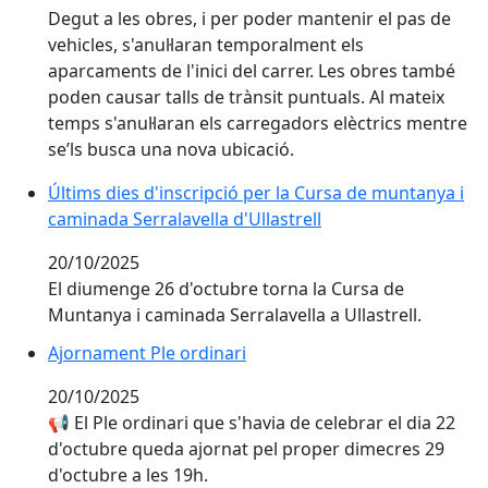
Degut a les obres, i per poder mantenir el pas de
vehicles, s'anul·laran temporalment els
aparcaments de l'inici del carrer. Les obres també
poden causar talls de trànsit puntuals. Al mateix
temps s'anul·laran els carregadors elèctrics mentre
se’ls busca una nova ubicació.
Últims dies d'inscripció per la Cursa de muntanya i ca
Últims dies d'inscripció per la Cursa de muntanya i
caminada Serralavella d'Ullastrell
20/10/2025
El diumenge 26 d'octubre torna la Cursa de
Muntanya i caminada Serralavella a Ullastrell.
Ajornament Ple ordinari
Ajornament Ple ordinari
20/10/2025
📢 El Ple ordinari que s'havia de celebrar el dia 22
d'octubre queda ajornat pel proper dimecres 29
d'octubre a les 19h.