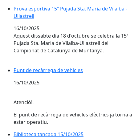
Prova esportiva 15ª Pujada Sta. Maria de Vilalba - Ullas
Prova esportiva 15ª Pujada Sta. Maria de Vilalba -
Ullastrell
16/10/2025
Aquest dissabte dia 18 d'octubre se celebra la 15ª
Pujada Sta. Maria de Vilalba-Ullastrell del
Campionat de Catalunya de Muntanya.
Punt de recàrrega de vehicles
Punt de recàrrega de vehicles
16/10/2025
Atenció!!
El punt de recàrrega de vehicles elèctrics ja torna a
estar operatiu.
Biblioteca tancada 15/10/2025
Biblioteca tancada 15/10/2025