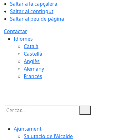
Saltar a la capçalera
Saltar al contingut
Saltar al peu de pàgina
Contactar
Idiomes
Català
Castellà
Anglès
Alemany
Francès
07.08.2026 | 05:17
Cercar:
Ajuntament
Salutació de l'Alcalde