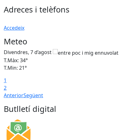
Adreces i telèfons
Accedeix
Meteo
Divendres, 7 d’agost
D
T.Màx: 34°
T
T.Min: 21°
T
1
T
2
Anterior
Següent
Butlletí digital